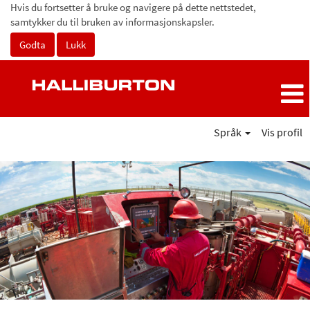
Hvis du fortsetter å bruke og navigere på dette nettstedet,
samtykker du til bruken av informasjonskapsler.
Godta
Lukk
Språk
Vis profil
Europa
og
Afrika
sør
for
Sahara
(ESSA)