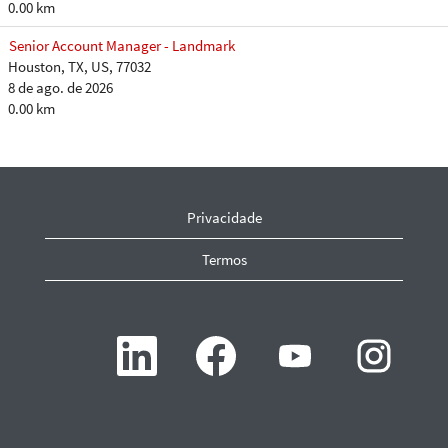
0.00 km
Senior Account Manager - Landmark
Houston, TX, US, 77032
8 de ago. de 2026
0.00 km
Privacidade
Termos
A
A
A
A
b
b
b
b
r
r
r
r
e
e
e
e
e
e
e
e
m
m
m
m
u
u
u
u
m
m
m
m