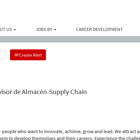
Search by Location
UT US
JOBS BY
CAREER DEVELOPMENT
Create Alert
visor de Almacén-Supply Chain
 people who want to innovate, achieve, grow and lead. We attract an
m to develop themselves and their careers. Experience the challe