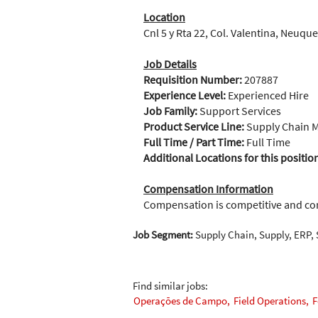
Location
Cnl 5 y Rta 22, Col. Valentina, Neuque
Job Details
Requisition Number:
207887
Experience Level:
Experienced Hire
Job Family:
Support Services
Product Service Line:
Supply Chain
Full Time / Part Time:
Full Time
Additional Locations for this positio
Compensation Information
Compensation is competitive and c
Job Segment:
Supply Chain, Supply, ERP,
Find similar jobs:
Operações de Campo,
Field Operations,
F