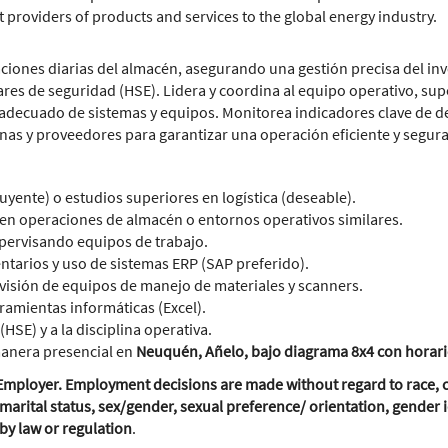
t providers of products and services to the global energy industry.
ciones diarias del almacén, asegurando una gestión precisa del inv
es de seguridad (HSE). Lidera y coordina al equipo operativo, supe
o adecuado de sistemas y equipos. Monitorea indicadores clave de
nas y proveedores para garantizar una operación eficiente y segur
yente) o estudios superiores en logística (deseable).
 en operaciones de almacén o entornos operativos similares.
upervisando equipos de trabajo.
ntarios y uso de sistemas ERP (SAP preferido).
visión de equipos de manejo de materiales y scanners.
amientas informáticas (Excel).
HSE) y a la disciplina operativa.
manera presencial en
Neuquén, Añelo, bajo diagrama 8x4 con horario
mployer. Employment decisions are made without regard to race, colo
marital status, sex/gender, sexual preference/ orientation, gender id
 by law or regulation
.