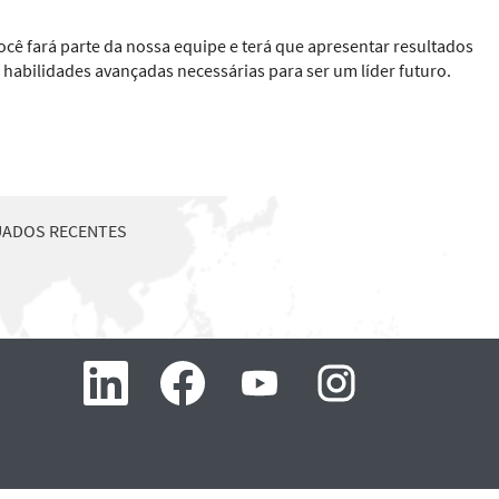
Você fará parte da nossa equipe e terá que apresentar resultados
s habilidades avançadas necessárias para ser um líder futuro.
UADOS RECENTES
A
A
A
A
b
b
b
b
r
r
r
r
e
e
e
e
e
e
e
e
m
m
m
m
u
u
u
u
m
m
m
m
a
a
a
a