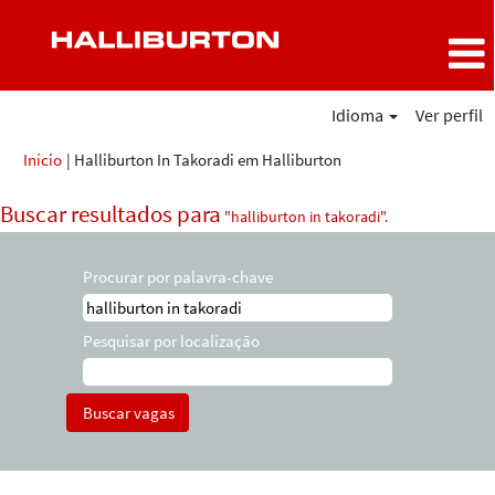
Idioma
Ver perfil
(página
Início
|
Halliburton In Takoradi em Halliburton
atual)
Buscar resultados para
"halliburton in takoradi".
Procurar por palavra-chave
Pesquisar por localização