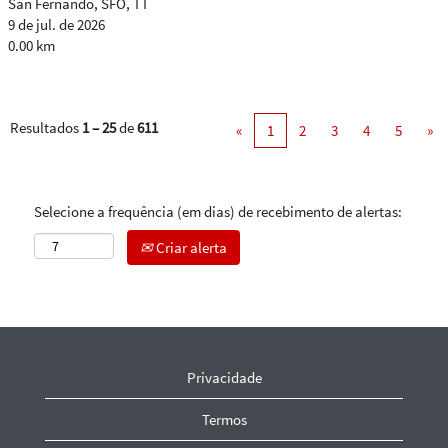
San Fernando, SFO, TT
9 de jul. de 2026
0.00 km
Resultados
1 – 25
de
611
«
1
2
3
4
5
»
Selecione a frequência (em dias) de recebimento de alertas:
Criar alerta
Privacidade
Termos