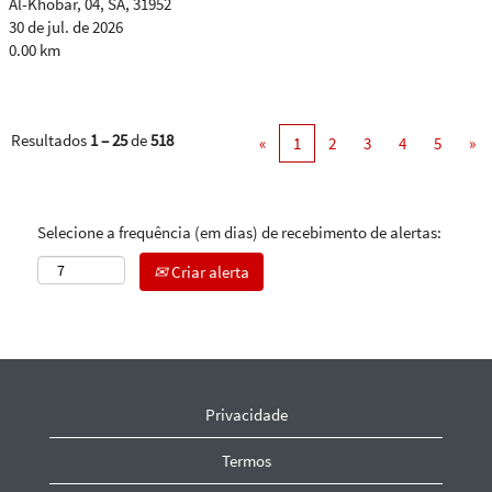
Al-Khobar, 04, SA, 31952
30 de jul. de 2026
0.00 km
Resultados
1 – 25
de
518
«
1
2
3
4
5
»
Selecione a frequência (em dias) de recebimento de alertas:
Criar alerta
Privacidade
Termos