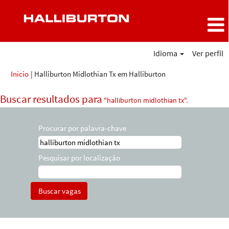
Idioma
Ver perfil
(página
Início
|
Halliburton Midlothian Tx em Halliburton
atual)
Buscar resultados para
"halliburton midlothian tx".
Procurar por palavra-chave
Pesquisar por localização