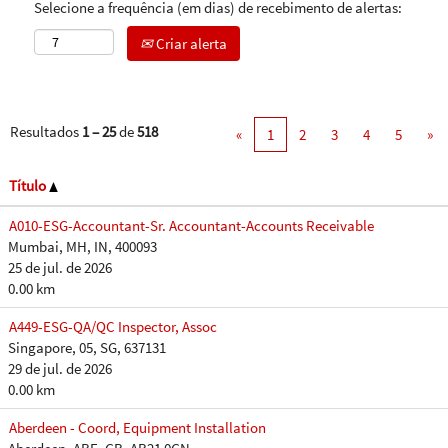
Selecione a frequência (em dias) de recebimento de alertas:
Criar alerta
Resultados
1 – 25
de
518
«
1
2
3
4
5
»
Título
A010-ESG-Accountant-Sr. Accountant-Accounts Receivable
Mumbai, MH, IN, 400093
25 de jul. de 2026
0.00 km
A449-ESG-QA/QC Inspector, Assoc
Singapore, 05, SG, 637131
29 de jul. de 2026
0.00 km
Aberdeen - Coord, Equipment Installation