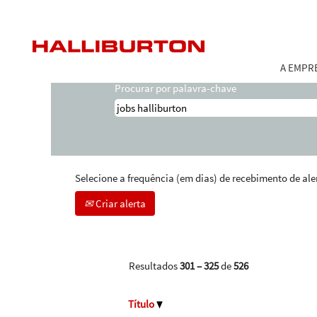
(
Início
|
Jobs Halliburton em Halliburton
a
Buscar resultados para
"jobs hallib
A EMPR
Procurar por palavra-chave
Selecione a frequência (em dias) de recebimento de ale
Criar alerta
Resultados
301 – 325
de
526
Título