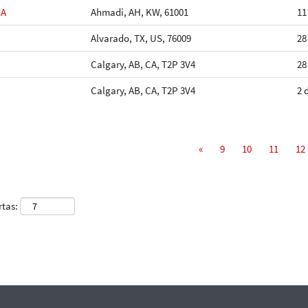
BA
Ahmadi, AH, KW, 61001
11
Alvarado, TX, US, 76009
28
Calgary, AB, CA, T2P 3V4
28
Calgary, AB, CA, T2P 3V4
2 
«
9
10
11
12
rtas: