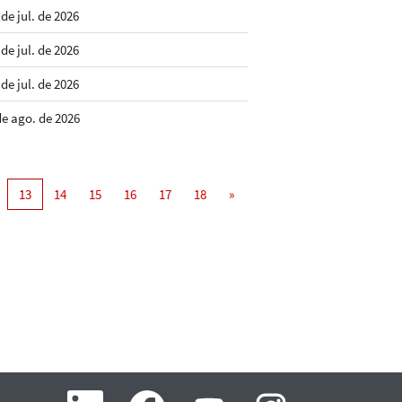
 de jul. de 2026
 de jul. de 2026
 de jul. de 2026
de ago. de 2026
13
14
15
16
17
18
»
A
A
A
A