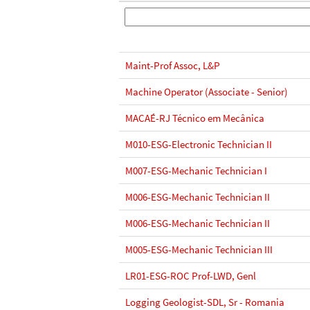
Maint-Prof Assoc, L&P
Machine Operator (Associate - Senior)
MACAÉ-RJ Técnico em Mecânica
M010-ESG-Electronic Technician II
M007-ESG-Mechanic Technician I
M006-ESG-Mechanic Technician II
M006-ESG-Mechanic Technician II
M005-ESG-Mechanic Technician III
LR01-ESG-ROC Prof-LWD, Genl
Logging Geologist-SDL, Sr - Romania