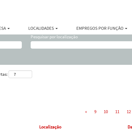
página
tual)
urton".
ESA
LOCALIDADES
EMPREGOS POR FUNÇÃO
Pesquisar por localização
rtas:
«
9
10
11
12
Localização
Da