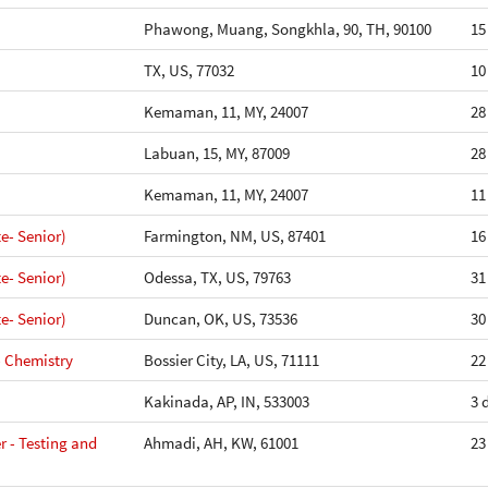
Phawong, Muang, Songkhla, 90, TH, 90100
15
TX, US, 77032
10
Kemaman, 11, MY, 24007
28
Labuan, 15, MY, 87009
28
Kemaman, 11, MY, 24007
11
e- Senior)
Farmington, NM, US, 87401
16
e- Senior)
Odessa, TX, US, 79763
31
e- Senior)
Duncan, OK, US, 73536
30
- Chemistry
Bossier City, LA, US, 71111
22
Kakinada, AP, IN, 533003
3 
 - Testing and
Ahmadi, AH, KW, 61001
23