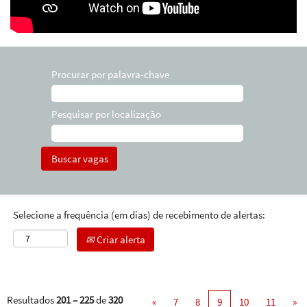
Procurar por palavra-chave
Pesquisar por localização
Selecione a frequência (em dias) de recebimento de alertas:
Criar alerta
Resultados
201 – 225
de
320
«
7
8
9
10
11
»