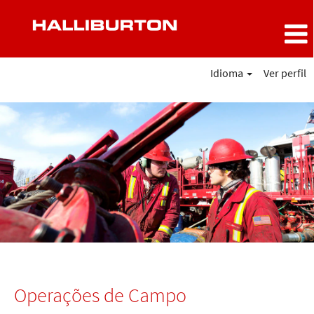
Idioma
Ver perfil
Operações
de
Campo
Operações de Campo