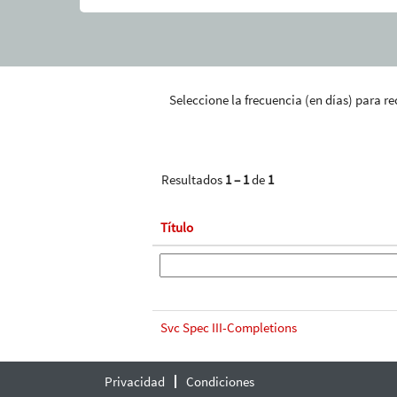
Seleccione la frecuencia (en días) para re
Resultados
1 – 1
de
1
Título
Svc Spec III-Completions
Privacidad
Condiciones