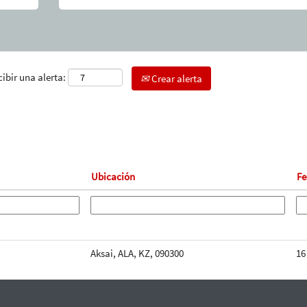
cibir una alerta:
Crear alerta
Ubicación
F
Aksai, ALA, KZ, 090300
16