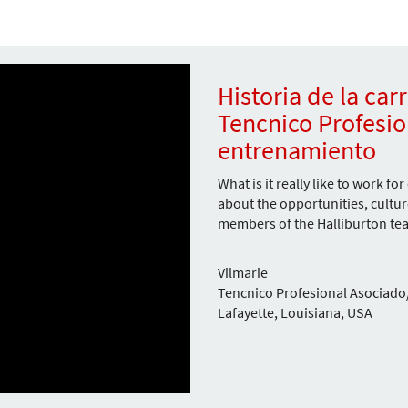
Historia de la car
Tencnico Profesio
entrenamiento
What is it really like to work f
about the opportunities, cultu
members of the Halliburton te
Vilmarie
Tencnico Profesional Asociado
Lafayette, Louisiana, USA