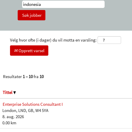
Velg hvor ofte (i dager) du vil motta en varsling:
Opprett varsel
Resultater
1 – 10
fra
10
Tittel
Enterprise Solutions Consultant I
London, LND, GB, W4 5YA
8. aug. 2026
0.00 km