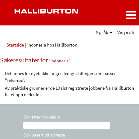
Språk
Vis profil
(gjeldende
Startside
|
Indonesia hos Halliburton
side)
Søkeresultater for
"indonesia".
Det finnes for øyeblikket ingen ledige stillinger som passer
"
".
indonesia
Av praktiske grunner er de 10 sist registrerte jobbene fra Halliburton
listet opp nedenfor.
Søk etter nøkkelord
Søk basert på adresse