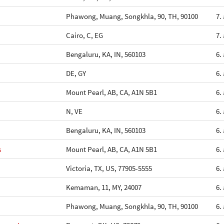
Phawong, Muang, Songkhla, 90, TH, 90100
7.
Cairo, C, EG
7.
Bengaluru, KA, IN, 560103
6.
DE, GY
6.
Mount Pearl, AB, CA, A1N 5B1
6.
N, VE
6.
Bengaluru, KA, IN, 560103
6.
s
Mount Pearl, AB, CA, A1N 5B1
6.
Victoria, TX, US, 77905-5555
6.
Kemaman, 11, MY, 24007
6.
Phawong, Muang, Songkhla, 90, TH, 90100
6.