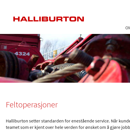
Feltoperasjoner
O
Feltoperasjoner
Halliburton setter standarden for enestående service. Når kunder 
teamet som er kjent over hele verden for ønsket om å gjøre jobbe