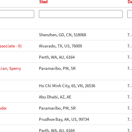
Sted
D
Shenzhen, GD, CN, 518068
7.
sociate - II)
Alvarado, TX, US, 76009
7.
Perth, WA, AU, 6164
7.
cian, Sperry
Paramaribo, PM, SR
7.
Ho Chi Minh City, 65, VN, 26536
7.
Abu Dhabi, AZ, AE
7.
ader
Paramaribo, PM, SR
7.
Prudhoe Bay, AK, US, 99734
7.
Perth, WA, AU, 6164
7.