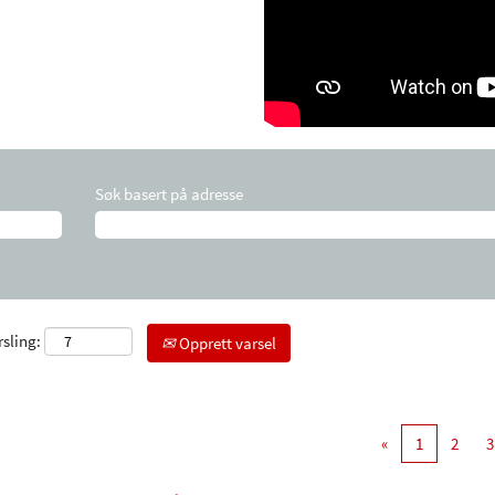
Søk basert på adresse
rsling:
Opprett varsel
«
1
2
3