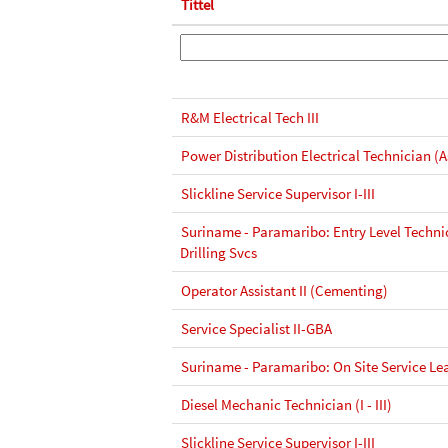
Tittel
R&M Electrical Tech III
Power Distribution Electrical Technician (As
Slickline Service Supervisor I-III
Suriname - Paramaribo: Entry Level Techni
Drilling Svcs
Operator Assistant II (Cementing)
Service Specialist II-GBA
Suriname - Paramaribo: On Site Service Le
Diesel Mechanic Technician (I - III)
Slickline Service Supervisor I-III