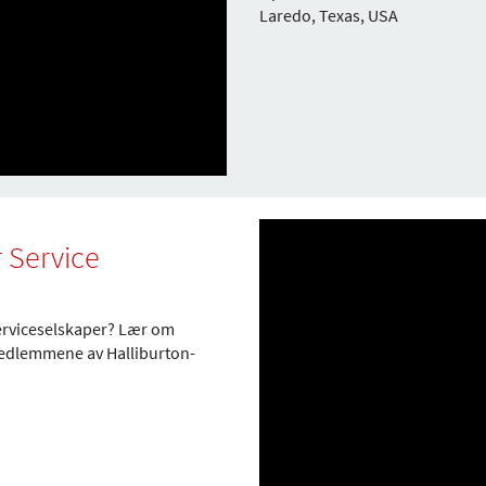
Laredo, Texas, USA
r Service
serviceselskaper? Lær om
 medlemmene av Halliburton-