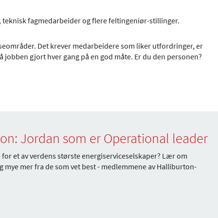
, teknisk fagmedarbeider og flere feltingeniør-stillinger.
seområder. Det krever medarbeidere som liker utfordringer, er
 få jobben gjort hver gang på en god måte. Er du den personen?
rton: Jordan som er Operational leader
e for et av verdens største energiserviceselskaper? Lær om
og mye mer fra de som vet best - medlemmene av Halliburton-