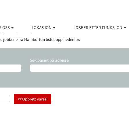
(gjeldende
ton
side)
M OSS
LOKASJON
JOBBER ETTER FUNKSJON
inger som passer "
".
jobs halliburton
rte jobbene fra Halliburton listet opp nedenfor.
Søk basert på adresse
Opprett varsel