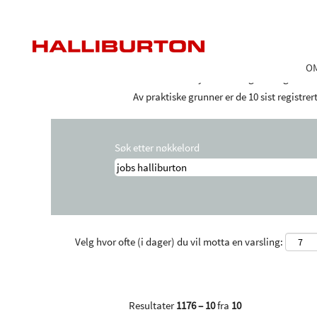
Startside
|
Jobs Halliburton hos Hallibur
Søkeresultater for
"jobs halliburton".
O
Det finnes for øyeblikket ingen ledige still
Av praktiske grunner er de 10 sist registre
Søk etter nøkkelord
Velg hvor ofte (i dager) du vil motta en varsling:
Resultater
1176 – 10
fra
10