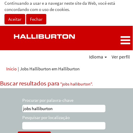
Continuando a usar e a navegar neste site da Web, você está
concordando com o uso de cookies.
Aceitar
Fechar
Idioma
Ver perfil
(página
Início
|
Jobs Halliburton em Halliburton
atual)
Buscar resultados para
"jobs halliburton".
Procurar por palavra-chave
Pesquisar por localização